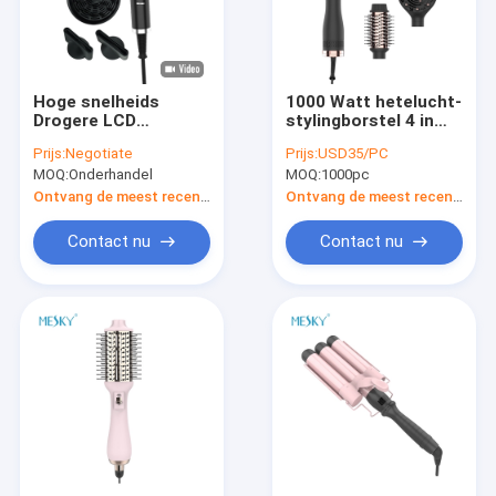
Hoge snelheids
1000 Watt hetelucht-
Drogere LCD
stylingborstel 4 in
Vertoningsbldc Föhn
één stylingtools
Prijs:
Negotiate
Prijs:
USD35/PC
met Magnetische
MOQ:
Onderhandel
MOQ:
1000pc
Verspreiderpijp
Ontvang de meest recente Prijs
Ontvang de meest recente Prijs
Contact nu
Contact nu
Huis
Producten
VR-show