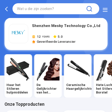
Shenzhen Mesky Technology Co.,Ltd
12
5.0
YEARS
Geverifieerde Leverancier
Haar het
De
Ceramische
Hete Luc
Stileren
Gelijkrichter
Haargelijkrichter
het Stiler
hulpmiddelen
van het
Borstel
titaniumhaar
Onze Topproducten