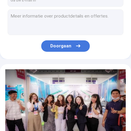
Één Snoeischaar van het knoop Navulbare Haar
Elektrische Draadloze het Haarsnoeischaren van 7W 1,5 u die Tijd Gemakkelijk schoon te maken laden
Leiden tonen het Haar van 100-240V 50/60Hz het Stileren Hulpmiddelen 2 Grootte Één Duim Vlak Ijzer
3W 2.4V allen in Één 5 in 1 Vastgestelde Multifunctionele het Haarsnoeischaar van de Haarsnoeischaar
HUISDIER 40W van het de Gelijkrichterstitanium van het 0,5 Duimhaar de Ionische Professionele Gelijkrichters
Doorgaan
ETL-CCC Brushless Droogkap de Slagdroger van 1600 Watts Ceramische Tourmaline
Het Verwarmen van Ce Snel 450℉ het Haargelijkrichter Aangepast Embleem van het Titanium Vlak Ijzer
Gouden de Gelijkrichters100-240v 50/60Hz 55W Aangepast Embleem van het Titaniumhaar
110v-Pijp met geringe geluidssterkte van de de Droogkapverspreider van de Hoge snelheids Brushless Droogkap 1200w
OEM ODM 3W 3 in 1 Snoeischaar van het de Neushaar van de Haarsnoeischaar Navulbare