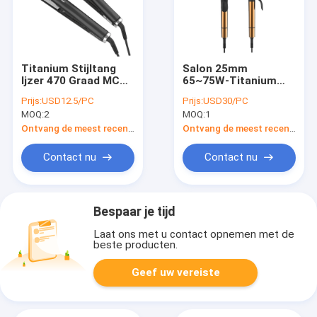
Titanium Stijltang
Salon 25mm
Ijzer 470 Graad MCH
65~75W-Titanium
Hoge Temperatuur
Dubbel het Voltage
Prijs:
USD12.5/PC
Prijs:
USD30/PC
Krullend Toverstokje
MOQ:
2
MOQ:
1
van het 1 Duim
Krullend Ijzer
Ontvang de meest recente Prijs
Ontvang de meest recente Prijs
Contact nu
Contact nu
Bespaar je tijd
Laat ons met u contact opnemen met de
beste producten.
Geef uw vereiste