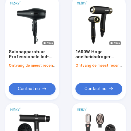
Salonapparatuur
1600W Hoge
Professionele lcd-
snelheidsdroger
föhn AC DC-motor
Krachtige haardroger
Ontvang de meest recente Prijs
Ontvang de meest recente Prijs
Negatieve ionenföhn
Hoge snelheid
Ionische Bldc
Opvouwbaar
Contact nu
Contact nu