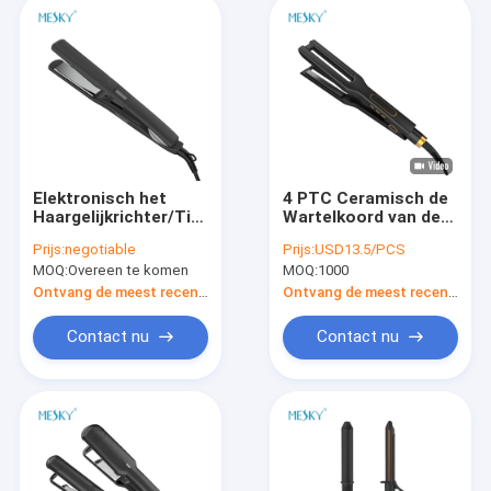
Elektronisch het
4 PTC Ceramisch de
Haargelijkrichter/Titanium
Wartelkoord van de
die van 100-240V
Haargelijkrichter
Prijs:
negotiable
Prijs:
USD13.5/PCS
45W Ijzer
230C met Minder
MOQ:
Overeen te komen
MOQ:
1000
rechtmaken
Schade
Ontvang de meest recente Prijs
Ontvang de meest recente Prijs
Contact nu
Contact nu