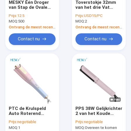
MESKY Één Droger
Toverstokje 32mm
Ongeveer ons
van Stap de Ovale
van het drie Vat
Mini Handle Rotating
wankelt Krullend Ijzer
Prijs:
12.5
Prijs:
USD15/PC
Hair Brush voor Kort
Ceramische
Fabrieksreis
MOQ:
500
MOQ:
2
Haar
Tourmaline 1 Duim 3
Vathaar
Ontvang de meest recente Prijs
Ontvang de meest recente Prijs
Kwaliteitscontrole
Contact nu
Contact nu
Contacteer ons
Nieuws
Verzoek om een Citaat
Haar het Stileren hulpmiddelen
PTC de Krulspeld
PPS 38W Gelijkrichter
De Gelijkrichter van het titaniumhaar
Auto Roterend
2 van het Koude
Krullend Toverstokje
Luchthaar in 1
Ceramische Haargelijkrichter
Prijs:
negotiable
Prijs:
negotiable
van het
Haargelijkrichter en
MOQ:
1
MOQ:
Overeen te komen
Verwarmer45w
Krullend Ijzer