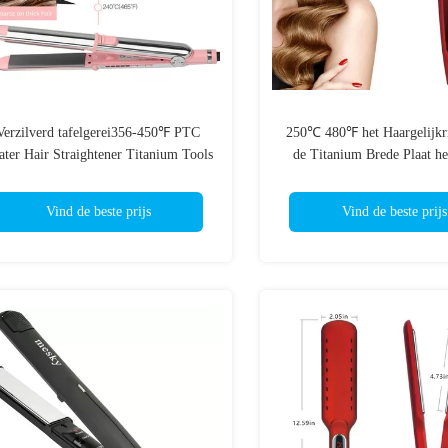
Verzilverd tafelgerei356-450℉ PTC
250℃ 480℉ het Haargelijkri
ater Hair Straightener Titanium Tools
de Titanium Brede Plaat he
Vlak Ijzer
Ijzer van de 1,75 duimke
Vind de beste prijs
Vind de beste prijs