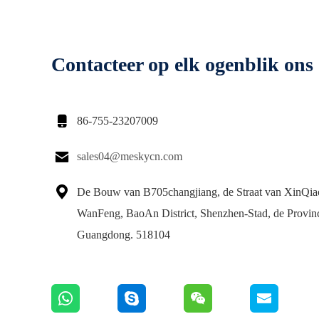
Contacteer op elk ogenblik ons

86-755-23207009

sales04@meskycn.com

De Bouw van B705changjiang, de Straat van XinQia
WanFeng, BaoAn District, Shenzhen-Stad, de Provin
Guangdong. 518104