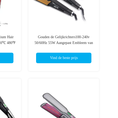
nium Hair
Gouden de Gelijkrichters100-240v
 240℃ 480℉
50/60Hz 55W Aangepast Embleem van
het Titaniumhaar
Vind de beste prijs