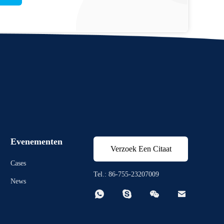
Evenementen
Verzoek Een Citaat
Cases
Tel.: 86-755-23207009
News



