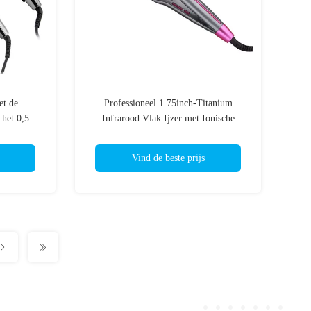
t de
Professioneel 1.75inch-Titanium
 het 0,5
Infrarood Vlak Ijzer met Ionische
ssionele
Functie
Vind de beste prijs