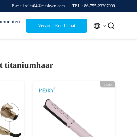
E-mail sales04@meskycn.com
TEL.: 86-755-23207009
nementen


Verzoek Een Citaat
et titaniumhaar
video