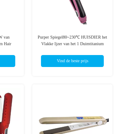
0W van
Purper Spiegel80~230℃ HUISDIER het
m Hair
Vlakke Ijzer van het 1 Duimtitanium
Vertoning
voor 4c-Haar
Vind de beste prijs