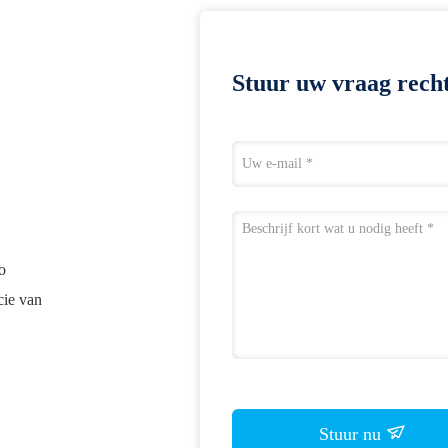
Stuur uw vraag recht
o
cie van
Stuur nu