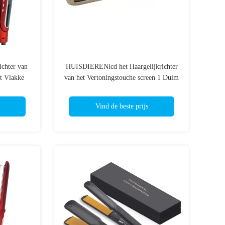
chter van
HUISDIERENlcd het Haargelijkrichter
t Vlakke
van het Vertoningstouche screen 1 Duim
ratine
Vlak Ijzer voor Kort Haar
Vind de beste prijs