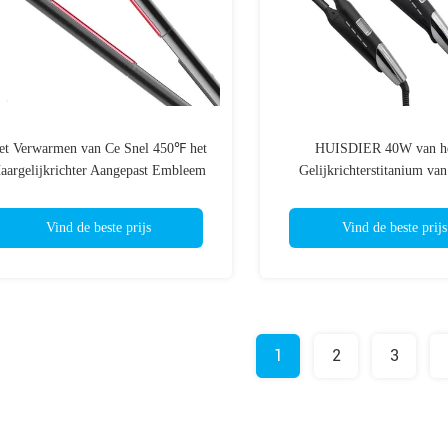
et Verwarmen van Ce Snel 450℉ het
HUISDIER 40W van he
aargelijkrichter Aangepast Embleem
Gelijkrichterstitanium van
van het Titanium Vlak Ijzer
Duimhaar de Ionische Profe
Gelijkrichters
Vind de beste prijs
Vind de beste prijs
1
2
3