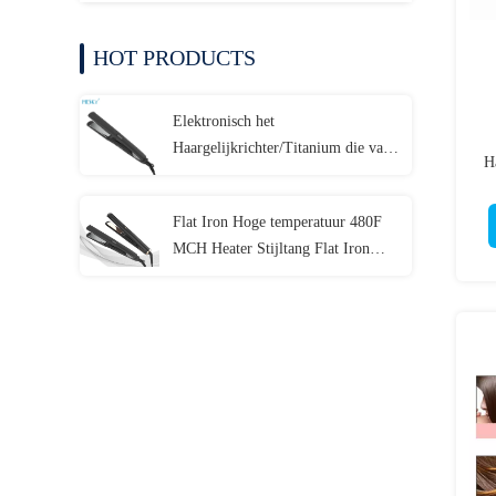
HOT PRODUCTS
Elektronisch het
Haargelijkrichter/Titanium die van
H
100-240V 45W Ijzer rechtmaken
Flat Iron Hoge temperatuur 480F
MCH Heater Stijltang Flat Iron
Mirror Titanium