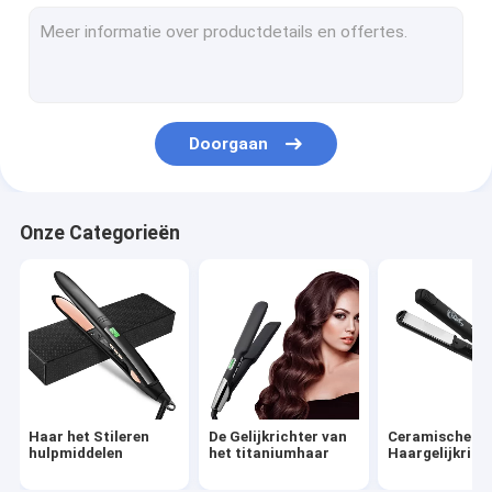
Hete Lucht het Stileren Borstel
Elektrische Haarkrulspeld
Automatische Haarkrulspeld
Doorgaan
Draadloze Haarhulpmiddelen
AC Droogkap
Onze Categorieën
Gelijkstroom-Droogkap
Brushless Droogkap
Mini Hair Styling Tools
Draadloze Haarsnoeischaren
Haar het Stileren
De Gelijkrichter van
Ceramische
Elektrische Gezichts Reinigende Borstel
hulpmiddelen
het titaniumhaar
Haargelijkrich