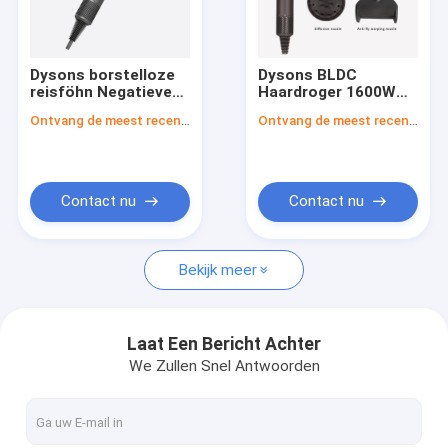
Ongeveer ons
Fabrieksreis
Dysons borstelloze
Dysons BLDC
reisföhn Negatieve
Haardroger 1600W
Kwaliteitscontrole
ionenblaas Dysons
Sonic Negatieve
Ontvang de meest recente Prijs
Ontvang de meest recente Prijs
Supersonic
Ionen Sterke Wind
Super
Contacteer ons
Nieuws
Contact nu
Contact nu
Verzoek om een Citaat
Bekijk meer
Haar het Stileren hulpmiddelen
Laat Een Bericht Achter
We Zullen Snel Antwoorden
De Gelijkrichter van het titaniumhaar
Ceramische Haargelijkrichter