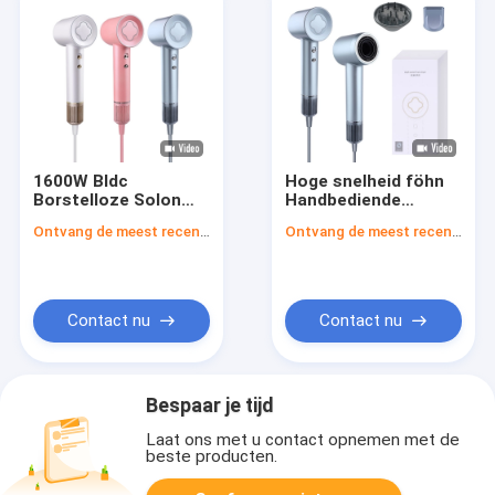
1600W Bldc
Hoge snelheid föhn
Borstelloze Solon
Handbediende
Föhn Hoge Snelheid
elektrische
Ontvang de meest recente Prijs
Ontvang de meest recente Prijs
Negatieve Ionen
keramische 1600w
Bladloze Airbrush
salonhand
Contact nu
Contact nu
Bespaar je tijd
Laat ons met u contact opnemen met de
beste producten.