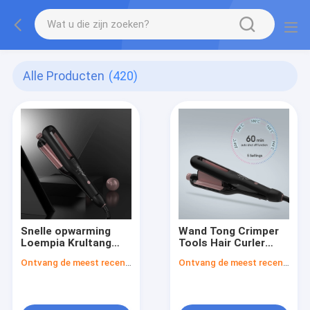
Alle Producten
(420)
Snelle opwarming
Wand Tong Crimper
Loempia Krultang
Tools Hair Curler
Haarkruller PTC 60
Verstelbare
Ontvang de meest recente Prijs
Ontvang de meest recente Prijs
seconden 4
Golfhoogte Hot
versnellingen
Waver Krultang
Verstelbare magie
Keramiek