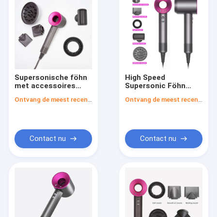
Supersonische föhn
High Speed ​​
met accessoires
Supersonic Föhn
1600 W Blaas sterke
Salon 1600W
Ontvang de meest recente Prijs
Ontvang de meest recente Prijs
wind Super Sonic
Huishouden
negatieve ionen
Aangepast
Contact nu
Contact nu
Huis
Producten
VR-show