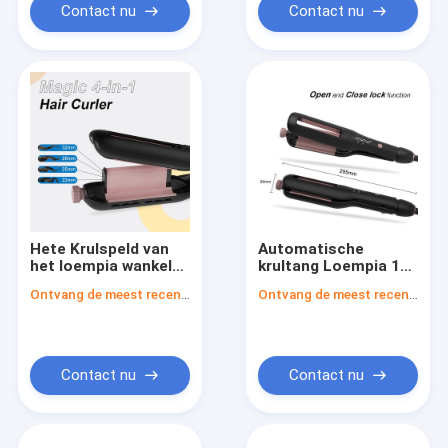
Contact nu
Contact nu
Hete Krulspeld van
Automatische
het loempia wankelt
krultang Loempia 12
de Automatische
miljoen negatieve
Ontvang de meest recente Prijs
Ontvang de meest recente Prijs
Haar het Krullende
ionen haarkrultang
Ijzer van het
30 seconden
Manierhuis
Draagbaar voor
Meisjes
Contact nu
Contact nu