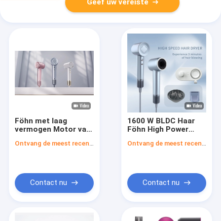
Geef uw vereiste
Föhn met laag
1600 W BLDC Haar
vermogen Motor van
Föhn High Power
110.000 tpm Snelle
Solon Hot En Cold
Ontvang de meest recente Prijs
Ontvang de meest recente Prijs
verzorging en styling
Wind Volumizer
Contact nu
Contact nu