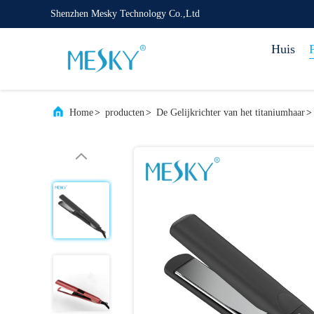
Shenzhen Mesky Technology Co.,Ltd
Huis
Home
>
producten
>
De Gelijkrichter van het titaniumhaar
>