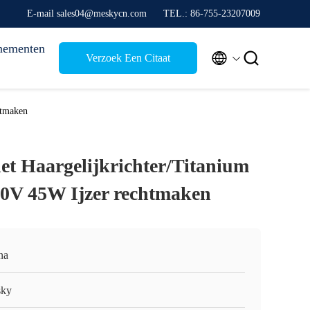
E-mail sales04@meskycn.com
TEL.: 86-755-23207009
nementen


Verzoek Een Citaat
htmaken
het Haargelijkrichter/Titanium
40V 45W Ijzer rechtmaken
na
ky