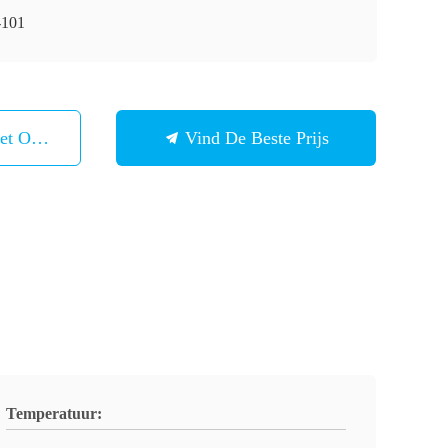
101
et Ons Op
Vind De Beste Prijs
Temperatuur: