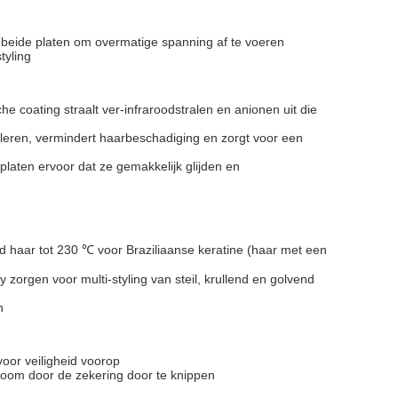
 beide platen om overmatige spanning af te voeren
tyling
coating straalt ver-infraroodstralen en anionen uit die
uleren, vermindert haarbeschadiging en zorgt voor een
aten ervoor dat ze gemakkelijk glijden en
 haar tot 230 ℃ voor Braziliaanse keratine (haar met een
orgen voor multi-styling van steil, krullend en golvend
n
or veiligheid voorop
room door de zekering door te knippen