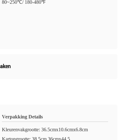
80~250℃/ 180-480℉
maken
Verpakking Details
Kleurenvakgrootte: 36.5cmx10.6cmx6.8cm
Kartongrootte: 38.5cm.36cmx44.5