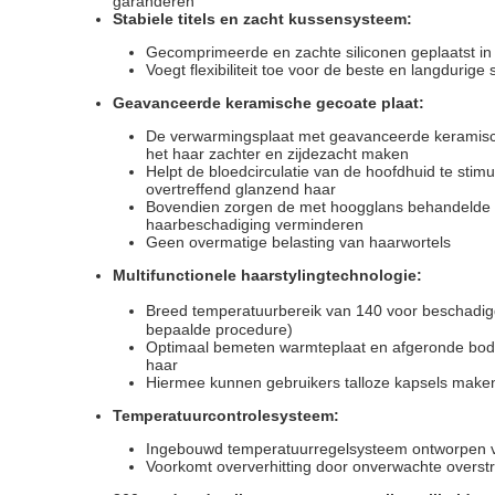
garanderen
Stabiele titels en zacht kussensysteem:
Gecomprimeerde en zachte siliconen geplaatst in
Voegt flexibiliteit toe voor de beste en langdurige s
Geavanceerde keramische gecoate plaat:
De verwarmingsplaat met geavanceerde keramische 
het haar zachter en zijdezacht maken
Helpt de bloedcirculatie van de hoofdhuid te stim
overtreffend glanzend haar
Bovendien zorgen de met hoogglans behandelde pl
haarbeschadiging verminderen
Geen overmatige belasting van haarwortels
Multifunctionele haarstylingtechnologie:
Breed temperatuurbereik van 140 voor beschadigd
bepaalde procedure)
Optimaal bemeten warmteplaat en afgeronde body z
haar
Hiermee kunnen gebruikers talloze kapsels make
Temperatuurcontrolesysteem:
Ingebouwd temperatuurregelsysteem ontworpen vo
Voorkomt oververhitting door onverwachte overst