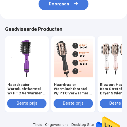
Doorgaan
Geadviseerde Producten
Haardraaier
Haardraaier
Blowout Haard
Warmluchtborstel
Warmluchtborstel
Kam Stretcher
W/ PTC Verwarmer 3
W/ PTC Verwarmer 3
Dryer Styler Cu
In 1 Haardrooger
In 1 Haardrooger
Borstel 4 In 1
Straightening Brush
Straightening Brush
Volumizer
Beste prijs
Beste prijs
Beste pri
Met 3
Met 3
Warmluchtbor
besturingsmodussen
besturingsmodussen
75mm
75mm
Thuis
Ongeveer ons
Desktop Site