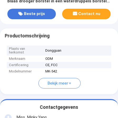
blaas drooger borstel in één waterdruppels borstel
drooger voor alle haartypes
Beste prijs
Contact nu
Productomschrijving
Plaats van
Dongguan
herkomst
Merknaam
ODM
Certificering
CE, FCC
Modelnummer
MK-542
Bekijk meer
Contactgegevens
Miss. Minky Yang