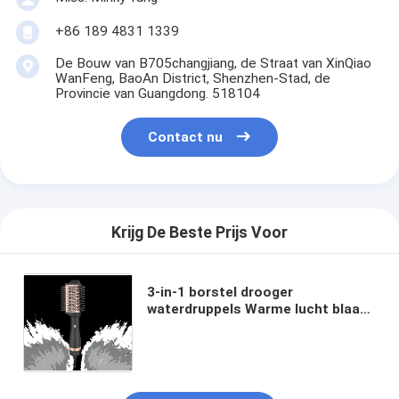
+86 189 4831 1339
De Bouw van B705changjiang, de Straat van XinQiao
WanFeng, BaoAn District, Shenzhen-Stad, de
Provincie van Guangdong. 518104
Contact nu
Krijg De Beste Prijs Voor
3-in-1 borstel drooger
waterdruppels Warme lucht blaas
drooger borstel in één
waterdruppels borstel drooger
voor alle haartypes