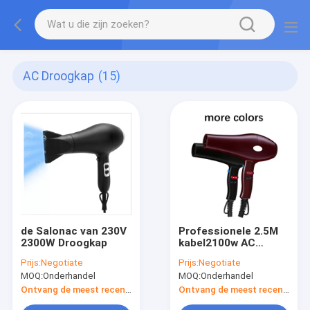
AC Droogkap
(15)
de Salonac van 230V
Professionele 2.5M
2300W Droogkap
kabel2100w AC
Droogkap met Logo
Prijs:
Negotiate
Prijs:
Negotiate
Printing
MOQ:
Onderhandel
MOQ:
Onderhandel
Ontvang de meest recente Prijs
Ontvang de meest recente Prijs