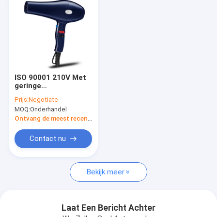
ISO 90001 210V Met
geringe
geluidssterkte
Prijs:
Negotiate
Drogere Snelle
MOQ:
Onderhandel
Drogende het
Hoteldroogkap van
Ontvang de meest recente Prijs
de 2500 Wattsslag
Contact nu
Huis
Bekijk meer
Producten
VR-show
Laat Een Bericht Achter