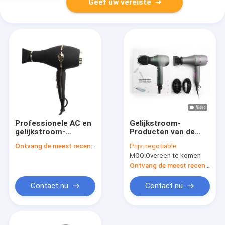
Geef uw vereiste
Professionele AC en
Gelijkstroom-
gelijkstroom-
Producten van de
Motor2300w
Droogkap verbieden
Ontvang de meest recente Prijs
Prijs:
negotiable
Duurzame Droogkap
de Professionele
MOQ:
Overeen te komen
110V/220V
Schoonheid de
Ionische Droger van
Ontvang de meest recente Prijs
de Haarslag
Contact nu
Contact nu