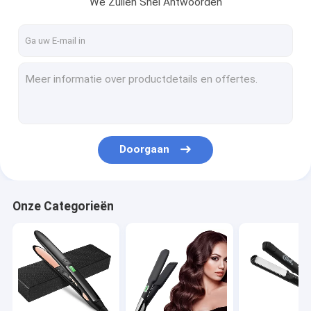
We Zullen Snel Antwoorden
Ongeveer ons
Fabrieksreis
Kwaliteitscontrole
Contacteer ons
Nieuws
Doorgaan
Verzoek om een Citaat
Onze Categorieën
Haar het Stileren hulpmiddelen
De Gelijkrichter van het titaniumhaar
Ceramische Haargelijkrichter